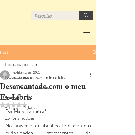
Post
Todos os posts
exlibrisbrasil2020
Todos os posts
20 de out. de 2023
2 min de leitura
Desencantado com o meu
Ex-libris e suas histórias
Ex-Líbris
Eventos
Avaliado com NaN de 5 estrelas.
Artigos e Relatos
Por Mary Komatsu*
Ex-libris notícias
No universo ex-libristico tem algumas 
curiosidades interessantes de 