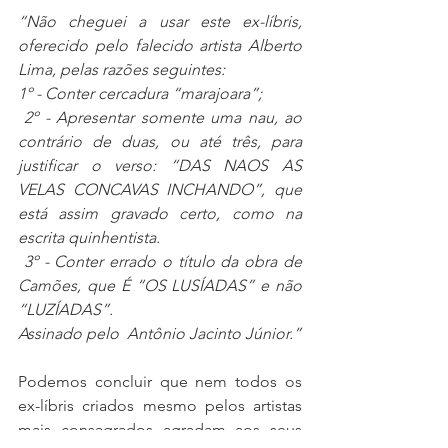
“
Não cheguei a usar este ex-líbris, 
oferecido pelo falecido artista Alberto 
Lima, pelas razões seguintes:
1º - Conter cercadura “marajoara”;
 2º - Apresentar somente uma nau, ao 
contrário de duas, ou até três, para 
justificar o verso: “DAS NAOS AS 
VELAS CONCAVAS INCHANDO”, que 
está assim gravado certo, como na 
escrita quinhentista.
 3º - Conter errado o título da obra de 
Camões, que É “OS LUSÍADAS” e não 
“LUZÍADAS”. 
Assinado pelo  Antônio Jacinto Júnior.”
Podemos concluir que nem todos os 
ex-líbris criados mesmo pelos artistas 
mais consagrados agradam aos seus 