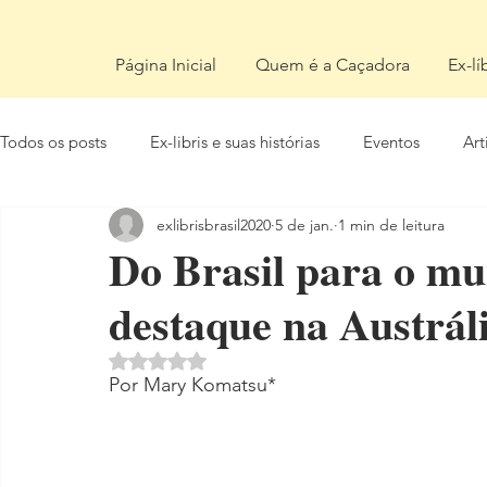
Página Inicial
Quem é a Caçadora
Ex-lí
Todos os posts
Ex-libris e suas histórias
Eventos
Art
exlibrisbrasil2020
5 de jan.
1 min de leitura
Do Brasil para o mu
destaque na Austrál
Avaliado com NaN de 5 estrelas.
Por Mary Komatsu*