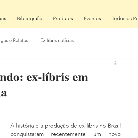
bris
Bibliografia
Produtos
Eventos
Todos os Po
igos e Relatos
Ex-libris notícias
ndo: ex-líbris em
ia
A história e a produção de ex-líbris no Brasil 
conquistaram recentemente um novo 