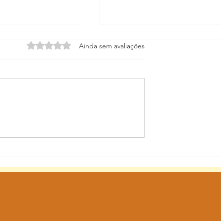
Avaliado com 0 de 5 estrelas.
Ainda sem avaliações
ras de arte em
Museu de Arte de Blumena
isitando a 1ª
inaugura exposição de ex-líb
 Ex-líbris no