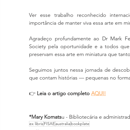
Ver esse trabalho reconhecido interna
importância de manter viva essa arte em min
Agradeço profundamente ao 
Dr Mark Fe
Society pela oportunidade e a todos que
preservam essa arte em miniatura que tant
Seguimos juntos nessa jornada de descobe
que contam histórias — pequenas no format
👉 
Leia o artigo completo 
AQUI!
*Mary Komats
u - Bibliotecária e administra
ex libris
FISAE
australia
bookplate