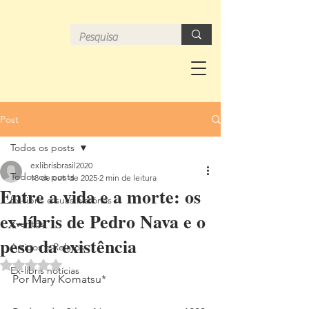
Post
Todos os posts
exlibrisbrasil2020
Todos os posts
18 de out. de 2025
2 min de leitura
Entre a vida e a morte: os
Ex-libris e suas histórias
ex-líbris de Pedro Nava e o
Eventos
peso da existência
Artigos e Relatos
Avaliado com NaN de 5 estrelas.
Ex-libris notícias
Por Mary Komatsu*