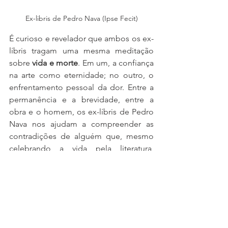
Ex-libris de Pedro Nava (Ipse Fecit)
É curioso e revelador que ambos os ex-
líbris tragam uma mesma meditação 
sobre 
vida e morte
. Em um, a confiança 
na arte como eternidade; no outro, o 
enfrentamento pessoal da dor. Entre a 
permanência e a brevidade, entre a 
obra e o homem, os ex-líbris de Pedro 
Nava nos ajudam a compreender as 
contradições de alguém que, mesmo 
celebrando a vida pela literatura, 
escolheu a morte como alívio para uma 
existência pesada.
*Mary Komats
u - Bibliotecária e 
administradora do canal Caçadora de 
Ex-líbris.