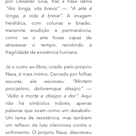
por Oswaldo Silva, traz a frase latina 
“Ars longa, vita brevis”
 — 
“A arte é 
longa, a vida é breve”
. A imagem 
heráldica, com colunas e brasão, 
transmite erudição e permanência, 
como se a arte fosse capaz de 
atravessar o tempo, resistindo à 
fragilidade da existência humana.
Já o outro ex-líbris, criado pelo próprio 
Nava, é mais íntimo. Cercado por folhas 
escuras, ele escreveu: 
“Mortem 
procastino, doloremque dissipo”
 — 
“Adio a morte e dissipo a dor”
. Aqui 
não há símbolos nobres, apenas 
palavras que soam como um desabafo. 
Um lema de resistência, mas também 
um reflexo da luta silenciosa contra o 
sofrimento. O próprio Nava, descreveu 