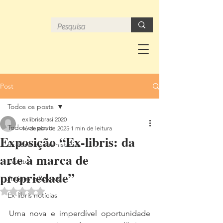
Post
Todos os posts
exlibrisbrasil2020
Todos os posts
16 de abr. de 2025
1 min de leitura
Exposição “Ex-libris: da
Ex-libris e suas histórias
arte à marca de
Eventos
propriedade”
Artigos e Relatos
Avaliado com NaN de 5 estrelas.
Ex-libris notícias
Uma nova e imperdível oportunidade 