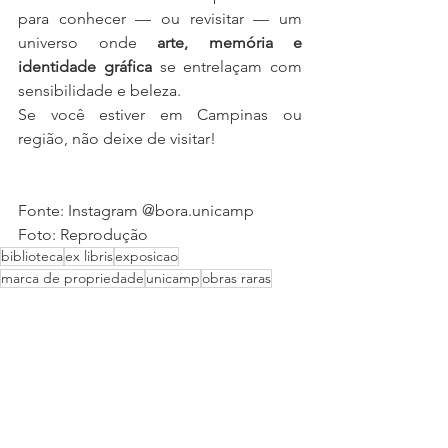
para conhecer — ou revisitar — um 
universo onde 
arte, memória e 
identidade gráfica
 se entrelaçam com 
sensibilidade e beleza. 
Se você estiver em Campinas ou 
região, não deixe de visitar!
Fonte: Instagram @bora.unicamp
Foto: Reprodução
biblioteca
ex libris
exposicao
marca de propriedade
unicamp
obras raras
Eventos