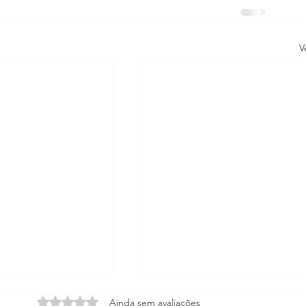
V
Avaliado com 0 de 5 estrelas.
Ainda sem avaliações