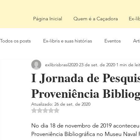
Página Inicial
Quem é a Caçadora
Ex-lí
Todos os posts
Ex-libris e suas histórias
Eventos
Art
exlibrisbrasil2020
23 de set. de 2020
1 min de lei
I Jornada de Pesqui
Proveniência Bibliog
Atualizado:
26 de set. de 2020
Avaliado com NaN de 5 estrelas.
No dia 18 de novembro de 2019 aconteceu 
Proveniência Bibliográfica no Museu Naval