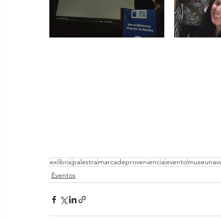
exlibris
palestra
marcadeproveniencia
evento
museunava
Eventos