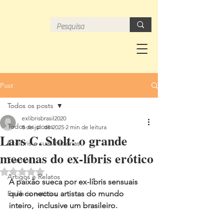
Post
Todos os posts
exlibrisbrasil2020
Todos os posts
8 de jul. de 2025
2 min de leitura
Lars C. Stolt: o grande
Ex-libris e suas histórias
mecenas do ex-líbris erótico
Eventos
Avaliado com NaN de 5 estrelas.
Artigos e Relatos
A paixão sueca por ex-líbris sensuais 
Ex-libris notícias
que conectou artistas do mundo 
inteiro,  inclusive um brasileiro.