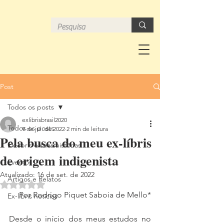
Post
Todos os posts
exlibrisbrasil2020
Todos os posts
9 de jul. de 2022
2 min de leitura
Pela busca do meu ex-líbris
Ex-libris e suas histórias
de origem indigenista
Eventos
Atualizado:
16 de set. de 2022
Artigos e Relatos
Avaliado com NaN de 5 estrelas.
Por Rodrigo Piquet Saboia de Mello*
Ex-libris notícias
Desde o início dos meus estudos no 