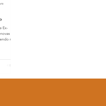
ura
o
e Ex-
r novas
cendo nas