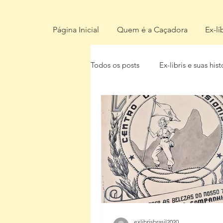
Página Inicial
Quem é a Caçadora
Ex-lí
Todos os posts
Ex-libris e suas hist
exlibrisbrasil2020