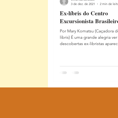
3 de dez. de 2021
2 min de leit
Ex-líbris do Centro
Excursionista Brasileir
Por Mary Komatsu (Caçadora d
líbris) É uma grande alegria ve
descobertas ex-libristas apare
instituições e acervos e...