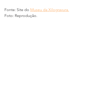
Fonte: Site do 
Museu da Xilogravura.
Foto: Reprodução.
exlibris
gravura
xilogravura
museudaxilogravura
concurso
Eventos
Ver tudo
Posts recentes