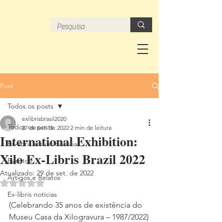
Post
Todos os posts
exlibrisbrasil2020
Todos os posts
27 de set. de 2022
2 min de leitura
International Exhibition:
Ex-libris e suas histórias
Xilo Ex-Libris Brazil 2022
Eventos
Atualizado:
29 de set. de 2022
Artigos e Relatos
Avaliado com NaN de 5 estrelas.
Ex-libris notícias
(Celebrando 35 anos de existência do 
Museu Casa da Xilogravura – 1987/2022)