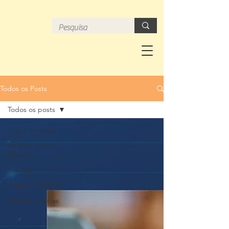
Todos os Posts
Todos os posts
Todos os posts
Ex-libris e suas
histórias
Eventos
Artigos e Relatos
Ex-libris notícias