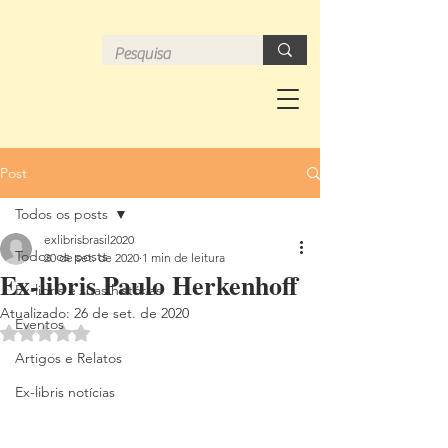
Post
Todos os posts
exlibrisbrasil2020
Todos os posts
20 de set. de 2020
1 min de leitura
Ex-libris Paulo Herkenhoff
Ex-libris e suas histórias
Atualizado:
26 de set. de 2020
Eventos
Avaliado com NaN de 5 estrelas.
Artigos e Relatos
Ex-libris notícias