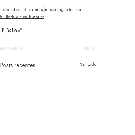
exlibris
biblioteca
mnba
museologia
doacao
Ex-libris e suas histórias
Ver tudo
Posts recentes