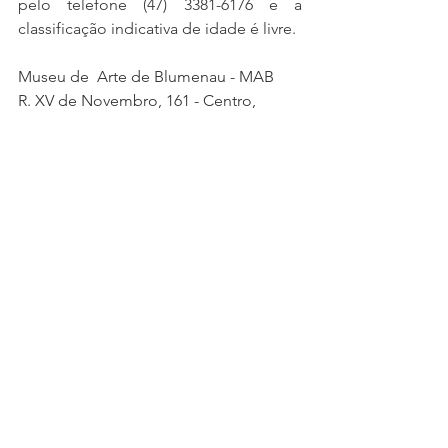
pelo telefone (47) 3381-6176 e a 
classificação indicativa de idade é livre.
Museu de  Arte de Blumenau - MAB
R. XV de Novembro, 161 - Centro, 
Blumenau - SC
Foto: André de Miranda e Nelson Julio 
exlibris
gravura
exposicao
museudearteblumenau
Eventos
Ex-libris notícias