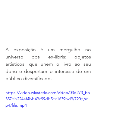
A exposição é um mergulho no 
universo dos ex-líbris: objetos 
artísticos, que unem o livro ao seu 
dono e despertam o interesse de um 
público diversificado. 
https://video.wixstatic.com/video/03d273_ba
357bb224ef4bb49c99db5cc1639bd9/720p/m
p4/file.mp4