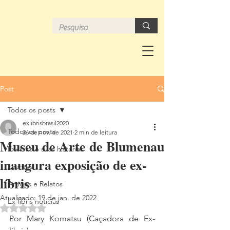
Post
Todos os posts
exlibrisbrasil2020
Todos os posts
26 de nov. de 2021
2 min de leitura
Museu de Arte de Blumenau
Ex-libris e suas histórias
inaugura exposição de ex-
Eventos
líbris
Artigos e Relatos
Atualizado:
19 de jan. de 2022
Ex-libris notícias
Avaliado com NaN de 5 estrelas.
Por Mary Komatsu (Caçadora de Ex-