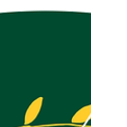
Ex-líbris foi criada e ao longo desse
período...