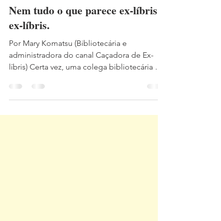
6 de jun.
2 min de leitura
Nem tudo o que parece ex-líbris é
ex-líbris.
Por Mary Komatsu (Bibliotecária e
administradora do canal Caçadora de Ex-
líbris) Certa vez, uma colega bibliotecária me
procurou com uma dúvida sobre uma
imagem impressa na folha de rosto de um
livro antigo. Ela queria saber se aquela
imagem poderia ser um ex-líbris. Como uma
boa Caçadora de Ex-líbris, fui investigar!
Livro Jorney in Brazil de Louis Agassiz com a
marca de impressor na folha de rosto. A
confusão é bastante compreensível. Muitas
marcas de impressor apresentam