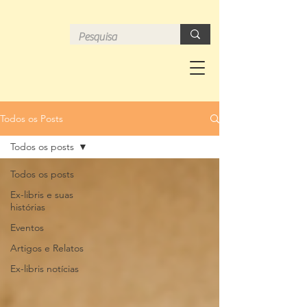
Todos os Posts
Todos os posts
Todos os posts
Ex-libris e suas
histórias
Eventos
Artigos e Relatos
Ex-libris notícias