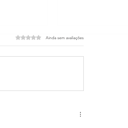
Avaliado com 0 de 5 estrelas.
Ainda sem avaliações
bre ex-líbris na
Dois tipos de ex-líbris: grav
tro Cinco Um
ou carimbo?