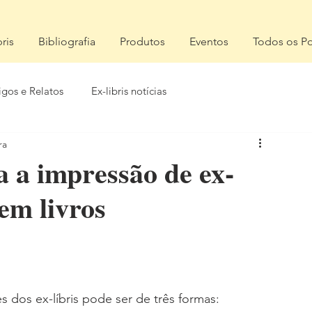
bris
Bibliografia
Produtos
Eventos
Todos os Po
igos e Relatos
Ex-libris notícias
ra
 a impressão de ex-
 em livros
 dos ex-líbris pode ser de três formas: