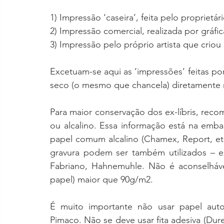
1) Impressão ‘caseira’, feita pelo proprietári
2) Impressão comercial, realizada por gráfic
3) Impressão pelo próprio artista que criou o
Excetuam-se aqui as ‘impressões’ feitas po
seco (o mesmo que chancela) diretamente na
Para maior conservação dos ex-líbris, re
ou alcalino. Essa informação está na emb
papel comum alcalino (Chamex, Report, etc),
gravura podem ser também utilizados – e
Fabriano, Hahnemuhle. Não é aconselháve
papel) maior que 90g/m2.
É muito importante não usar papel autoa
Pimaco. Não se deve usar fita adesiva (Dure