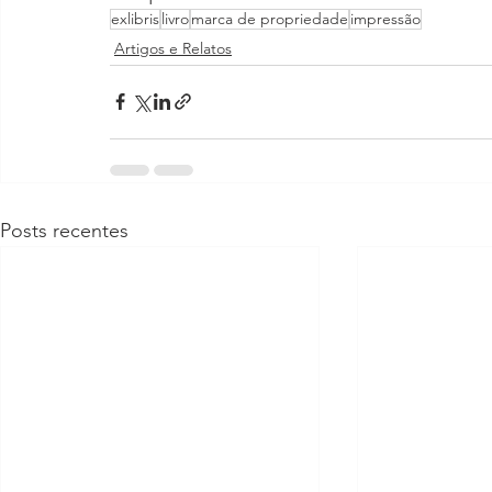
exlibris
livro
marca de propriedade
impressão
Artigos e Relatos
Posts recentes