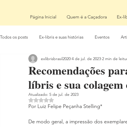
Página Inicial
Quem é a Caçadora
Ex-lí
Todos os posts
Ex-libris e suas histórias
Eventos
Art
exlibrisbrasil2020
4 de jul. de 2023
2 min de leitu
Recomendações para
líbris e sua colagem
Atualizado:
5 de jul. de 2023
Avaliado com NaN de 5 estrelas.
Por Luiz Felipe Peçanha Stelling*
De modo geral, a impressão dos exemplares