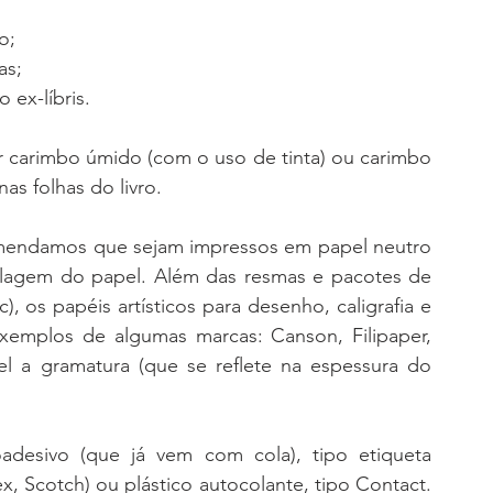
o;
as;
 ex-líbris.
r carimbo úmido (com o uso de tinta) ou carimbo 
s folhas do livro.
comendamos que sejam impressos em papel neutro 
alagem do papel. Além das resmas e pacotes de 
 os papéis artísticos para desenho, caligrafia e 
xemplos de algumas marcas: Canson, Filipaper, 
l a gramatura (que se reflete na espessura do 
desivo (que já vem com cola), tipo etiqueta 
x, Scotch) ou plástico autocolante, tipo Contact. 