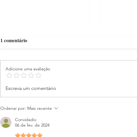
1 comentário
Adicione uma avaliação
Sebastião Públio Dias da Silva:
Entrevista so
Escreva um comentário
o ex-líbris de um quixote
Revista Qua
brasileiro
Ordenar por:
Mais recente
Convidado:
06 de fev. de 2024
Avaliado com 5 de 5 estrelas.