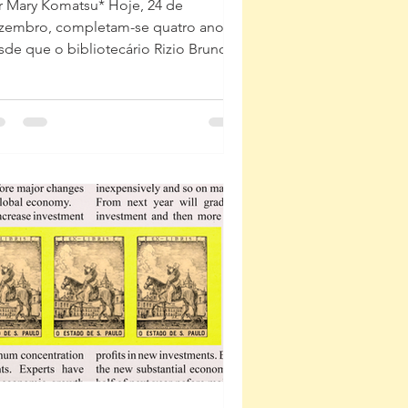
r Mary Komatsu* Hoje, 24 de
zembro, completam-se quatro anos
sde que o bibliotecário Rizio Bruno
partiu deste mundo.
ofissional dedicado, Rizio integrou o
tor de Obras Raras e Especiais da
blioteca Mário de Andrade desde a
cada de 1980. Ao longo de sua
jetória, especializou-se em
eservação e restauro no Brasil e no
terior, acumulando profundo
nhecimento sobre conservação,
talogação de acervos raros e sobre a
tória do livro e das bibliotec