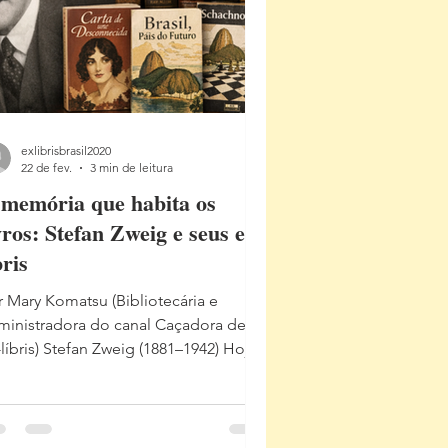
lorização do e
exlibrisbrasil2020
22 de fev.
3 min de leitura
memória que habita os
vros: Stefan Zweig e seus ex-
bris
r Mary Komatsu (Bibliotecária e
ministradora do canal Caçadora de
líbris) Stefan Zweig (1881–1942) Hoje,
 de fevereiro , completam-se 84 anos
 morte de Stefan Zweig . Neste dia,
 1942, o escritor austríaco de origem
daica encerrou sua vida em Petrópolis