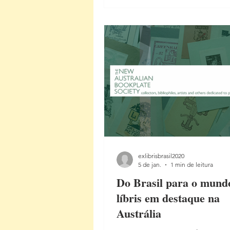
exemplar: anotações, dedicatór
marcas de leitura e escolhas te
Esses sinais revelam percursos
intelectuais, afetivos e criativos
transformando o conjunto em
retrato sensível de
exlibrisbrasil2020
5 de jan.
1 min de leitura
Do Brasil para o mundo
líbris em destaque na
Austrália