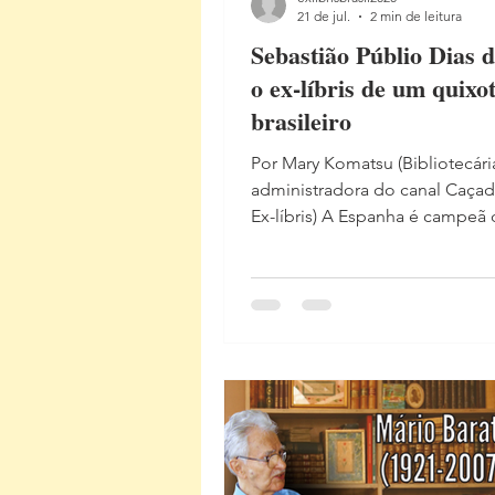
21 de jul.
2 min de leitura
Sebastião Públio Dias d
o ex-líbris de um quixo
brasileiro
Por Mary Komatsu (Bibliotecári
administradora do canal Caça
Ex-líbris) A Espanha é campeã do
mundo! Mas o país não conqui
apenas títulos no futebol. A E
também é a terra de um dos m
escritores da história da literat
universal: Miguel de Cervantes
(1547–1616), autor de O engen
fidalgo Dom Quixote de La Ma
obra-prima que atravessou séc
continua inspirando leitores, ar
colecionadores em todo o mu