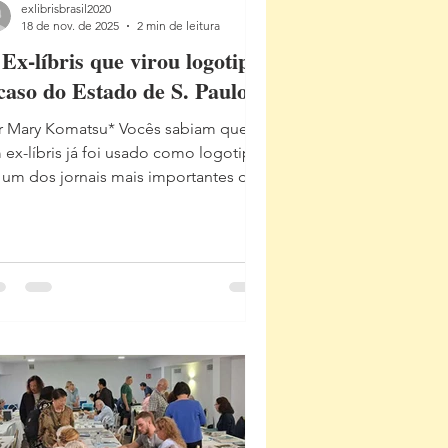
exlibrisbrasil2020
18 de nov. de 2025
2 min de leitura
Ex-líbris que virou logotipo:
caso do Estado de S. Paulo
r Mary Komatsu* Vocês sabiam que
 ex-líbris já foi usado como logotipo
 um dos jornais mais importantes do
asil? O caso do O Estado de S. Paulo é
 exemplo fascinante de como o ex-
bris pode surgir no cotidiano de
neiras inesperadas, e, por vezes, até
troversas. Ex-líbris Jornal O Estado
Paulo. Desenho de Jose Watsh
drigues A discussão surgiu a partir da
vida sobre como chamar aqueles ex-
ris utilizados por jornais e impressos
 suas págin