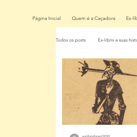
Página Inicial
Quem é a Caçadora
Ex-lí
Todos os posts
Ex-libris e suas hist
exlibrisbrasil2020