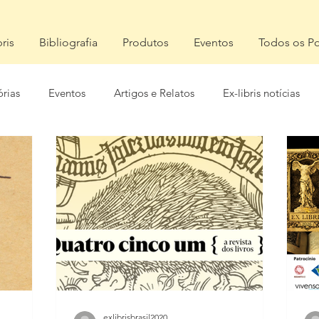
bris
Bibliografia
Produtos
Eventos
Todos os Po
órias
Eventos
Artigos e Relatos
Ex-libris notícias
exlibrisbrasil2020