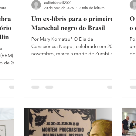
exlibrisbrasil2020
tura
20 de nov. de 2025
2 min de leitura
ebra
Um ex-líbris para o primeiro
O 
tório
Marechal negro do Brasil
o 
dlin
Por Mary Komatsu* O Dia da
Po
Consciência Negra , celebrado em 20 de
um
a
novembro, marca a morte de Zumbi dos
de
n (BBM)
Palmares, símbolo maior da resistência
Br
ro de 2025
negra à escravidão no Brasil. Nesta data,
um
x-Líbris:
rendemos homenagem à memória e ao
lí
igital da
legado daqueles que, com coragem e
ma
arcou
determinação, romperam as barreiras do
con
nova
preconceito e abriram caminhos para as
de São 
registro
gerações futuras. Marechal João
Ro
 acervo
Baptista de Mattos Entre essas figuras
dú
cesso,
notáveis está o Marechal João Baptista
líb
ntes e
de Mattos (1900–1969) o primeiro negr
em
vro.
a Caça