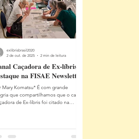
exlibrisbrasil2020
2 de out. de 2025
2 min de leitura
nal Caçadora de Ex-líbris é
staque na FISAE Newsletter
r Mary Komatsu* É com grande
egria que compartilhamos que o canal
dora de Ex-líbris foi citado na
ição nº 516 da FISAE Newsletter
/10/2025), publicação oficial da FISAE
nternational Federation of Societies of
-Libris , que reúne associações,