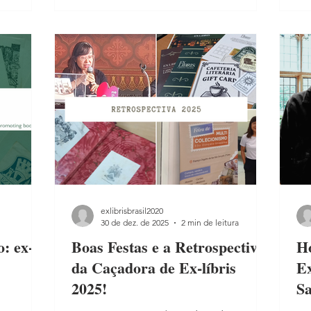
ias,
passa a ser desenho. No universo dos
(RJ
máticas.
ex-líbris, isso aparece quando a
Lo
tipografia deixa de ser apenas
pel
,
identificação e se transforma em
ma
 um
composição expressiva. Hoje trago dois
hu
exemplos muito interessan
qu
exlibrisbrasil2020
30 de dez. de 2025
2 min de leitura
: ex-
Boas Festas e a Retrospectiva
H
da Caçadora de Ex-líbris
Ex
2025!
Sa