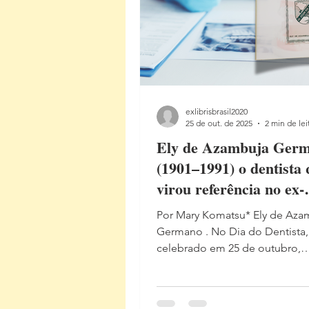
exlibrisbrasil2020
25 de out. de 2025
2 min de lei
Ely de Azambuja Ger
(1901–1991) o dentista
virou referência no ex-
librismo brasileiro
Por Mary Komatsu* Ely de Aza
Germano . No Dia do Dentista,
celebrado em 25 de outubro,
destacamos a trajetória singula
de Azambuja Germano (1901–19
profissional que ultrapassou os