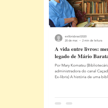
Brasil, poucos
exlibrisbrasil2020
20 de mar.
2 min de leitura
A vida entre livros: m
legado de Mário Barat
Por Mary Komatsu (Bibliotecári
administradora do canal Caça
Ex-líbris) A história de uma bib
particular ligada a uma person
do meio artístico ou intelectua
compreendida não apenas pel
conteúdo de seus livros, mas
pelos vestígios deixados em c