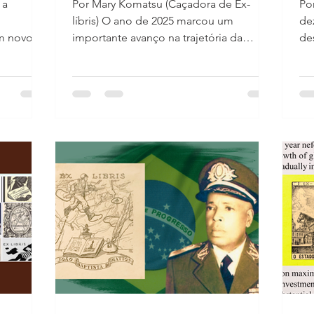
 a
Por Mary Komatsu (Caçadora de Ex-
Po
líbris) O ano de 2025 marcou um
de
m novo
importante avanço na trajetória da
de
stralian
Caçadora de Ex-líbris. Com lives,
Sant’ana 
palestras, visitas técnicas e ações de
Pr
vação de
difusão cultural, o projeto ampliou seu
se
publicou
alcance, fortaleceu parcerias e
Bi
a da
conquistou reconhecimento
dé
internacional. Entre os destaques do
tra
mo
ano, está a visita à Biblioteca Nacional
pr
Newsletter
de Brasília , onde foram explorados o
ex
e 2025. O
acervo de obras raras, iniciativas de
co
o no
democratização da leitura e ex-líbris de
ca
coleções raras
his