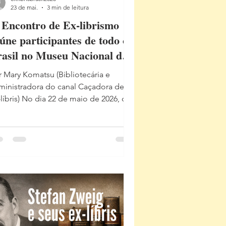
23 de mai.
3 min de leitura
 Encontro de Ex-librismo
úne participantes de todo o
asil no Museu Nacional de
las Artes
r Mary Komatsu (Bibliotecária e
ministradora do canal Caçadora de
o dia 22 de maio de 2026, o
seu Nacional de Belas Artes, no Rio
 Janeiro, foi palco do II Encontro de
librismo – Ex-líbris: Arte Miniatura e
mória Gráfica no Brasil
ntemporâneo. O evento promovido
la Caçadora de Ex-líbris reuniu
squisadores, artistas, colecionadores,
bliotecários, estudantes e
aixonados pelo universo do livro em
 dia inteiramente dedicado à