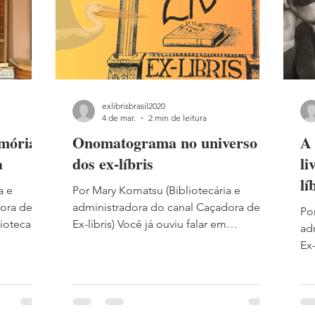
va
exlibrisbrasil2020
4 de mar.
2 min de leitura
emória e
Onomatograma no universo
A 
a
dos ex-líbris
li
lí
a e
Por Mary Komatsu (Bibliotecária e
dora de
administradora do canal Caçadora de
Po
lioteca
Ex-líbris) Você já ouviu falar em
ad
alidade
onomatograma ? O onomatograma é a
Ex-
l pode ser
representação gráfica do som. Não é
22
o
apenas a palavra escrita — é o som
da
 também
transformado em forma visual. A letra
em
ada
ganha corpo, ritmo, movimento. Ela
ju