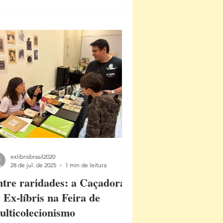
istas e estudiosos de ex-líbris em
versos países. O boletim, coordenado
r Klaus Rödel , é reconhecido
ternacionalmente por divulgar
tícias, novidades, artigos e destaques
ísticos relacionados ao universo
exlibrisbrasil2020
28 de jul. de 2025
1 min de leitura
tre raridades: a Caçadora
 Ex-líbris na Feira de
lticolecionismo