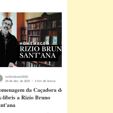
), ao lado de sua esposa, Lotte.
nge da Europa que viu se destruir
a guerra e pela intolerância, partiu,
s deixou um legado literário e
mano que atravessa gerações — e
e permanece vivo na memória,
exlibrisbrasil2020
24 de dez. de 2025
3 min de leitura
omenagem da Caçadora de
-líbris a Rizio Bruno
nt'ana