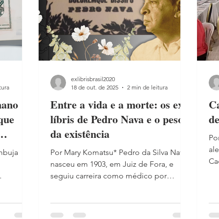
exlibrisbrasil2020
tura
18 de out. de 2025
2 min de leitura
mano
Entre a vida e a morte: os ex-
Ca
 que
líbris de Pedro Nava e o peso
de
da existência
Po
al
mbuja
Por Mary Komatsu* Pedro da Silva Nava
Caça
nasceu em 1903, em Juiz de Fora, e
ed
seguiu carreira como médico por
(01
r de Ely
muitos anos. Só mais tarde, já
– I
91) , um
aposentado e enfrentando a surdez,
Ex
 limites
mergulhou de vez na literatura. Foi