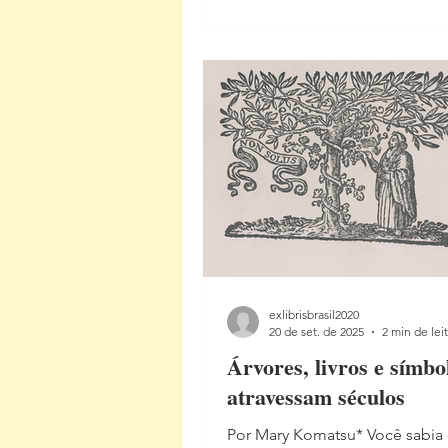
do consultório para se tornar 
mais importantes colecionador
líbris do Brasil. Nascido em Ri
(RS), Ely formou-se em Odont
Pelotas e, a partir de 1928, est
se em Curitiba, onde exerceu 
profissão até 1951. Paralelamen
carreira n
exlibrisbrasil2020
20 de set. de 2025
2 min de lei
Árvores, livros e símbo
atravessam séculos
Por Mary Komatsu* Você sabia