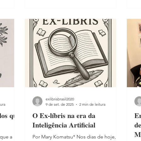
art
um dos
então que escreveu suas memórias,
di
es de ex-
obras fundamentais para compreender
po
o Grande
o Brasil do século XX. Mas sua trajetória
in
ologia em
terminou de forma trágica em 1984, aos
no
abeleceu-
81 anos, quando se suicidou no bairro
art
a
da Glória, no Rio de Janeiro. Ex-líbris de
te à
Pedro Nava. Desenho de Osw
exlibrisbrasil2020
tura
9 de set. de 2025
2 min de leitura
los que
O Ex-líbris na era da
En
Inteligência Artificial
de
Mu
 que a
Por Mary Komatsu* Nos dias de hoje, os