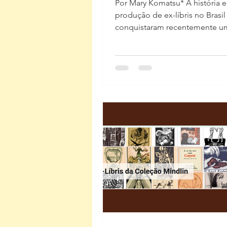
Por Mary Komatsu* A história e
produção de ex-líbris no Brasil
conquistaram recentemente u
espaço internacional. A New Au
Bookplate Society — uma das entidades
mais ativas no estudo e preser
ex-líbris no hemisfério sul — 
um artigo dedicado à trajetóri
Caçadora de Ex-líbris e ao
desenvolvimento do ex-libris
brasileiro. A matéria integra a 
nº 79 , lançada em dezembro d
texto, originalmente publicad
boletim da FISA