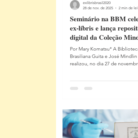
exlibrisbrasil2020
28 de nov. de 2025
2 min de lei
Seminário na BBM cel
ex-líbris e lança reposi
digital da Coleção Min
Por Mary Komatsu* A Bibliotec
Brasiliana Guita e José Mindli
realizou, no dia 27 de novemb
, o seminário Desvendando os E
Arte, História e o Lançamento D
Coleção Mindlin . O evento m
oficialmente o lançamento da 
plataforma digital dedicada ao 
das marcas de proveniência do
da BBM e foi um verdadeiro su
reunindo especialistas, estuda
apaixonados pela história do li
Durante o encontro, o canal d